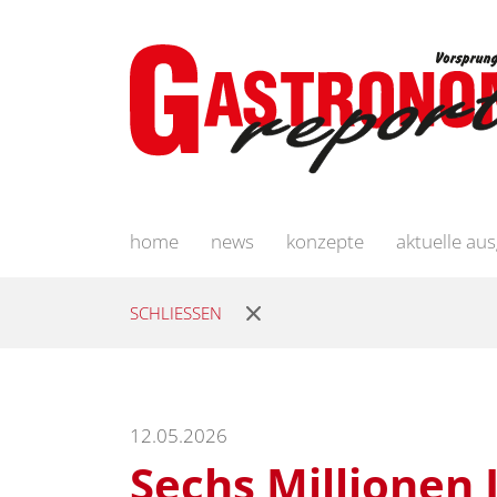
home
news
konzepte
aktuelle au
SCHLIESSEN
12.05.2026
Sechs Millionen 