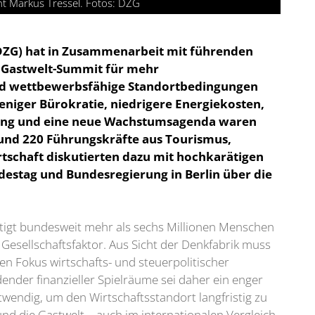
nt Markus Tressel. Fotos: DZG
(DZG) hat in Zusammenarbeit mit führenden
 Gastwelt-Summit für mehr
und wettbewerbsfähige Standortbedingungen
eniger Bürokratie, niedrigere Energiekosten,
ung und eine neue Wachstumsagenda waren
Rund 220 Führungskräfte aus Tourismus,
irtschaft diskutierten dazu mit hochkarätigen
destag und Bundesregierung in Berlin über die
ftigt bundesweit mehr als sechs Millionen Menschen
d Gesellschaftsfaktor. Aus Sicht der Denkfabrik muss
en Fokus wirtschafts- und steuerpolitischer
nder finanzieller Spielräume sei daher ein enger
wendig, um den Wirtschaftsstandort langfristig zu
nd die Gastwelt – auch im internationalen Vergleich