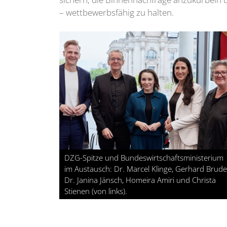
– wettbewerbsfähig zu halten.
DZG-Spitze und Bundeswirtschaftsministerium
im Austausch: Dr. Marcel Klinge, Gerhard Brude
Dr. Janina Jänsch, Homeira Amiri und Christa
Stienen (von links).