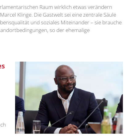
parlamentarischen Raum wirklich etwas verändern
arcel Klinge. Die Gastwelt sei eine zentrale Säule
ebensqualität und soziales Miteinander – sie brauche
Standortbedingungen, so der ehemalige
es
äch