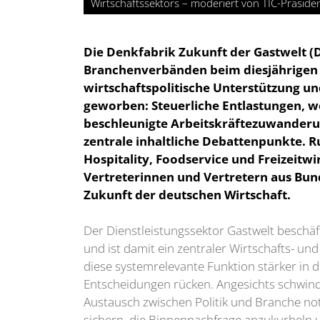
Wirtschaftssektors – moderiert von TIC-Präside
Die Denkfabrik Zukunft der Gastwelt 
Branchenverbänden beim diesjährigen
wirtschaftspolitische Unterstützung 
geworben: Steuerliche Entlastungen, w
beschleunigte Arbeitskräftezuwander
zentrale inhaltliche Debattenpunkte. 
Hospitality, Foodservice und Freizeitw
Vertreterinnen und Vertretern aus Bun
Zukunft der deutschen Wirtschaft.
Der Dienstleistungssektor Gastwelt beschä
und ist damit ein zentraler Wirtschafts- un
diese systemrelevante Funktion stärker in d
Entscheidungen rücken. Angesichts schwinde
Austausch zwischen Politik und Branche not
sichern, die Binnennachfrage anzukurbeln u