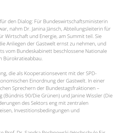
 für den Dialog: Für Bundeswirtschaftsministerin
war, nahm Dr. Janina Jänsch, Abteilungsleiterin für
r Wirtschaft und Energie, am Summit teil. Sie
 die Anliegen der Gastwelt ernst zu nehmen, und
its vom Bundeskabinett beschlossene Nationale
m Bürokratieabbau.
ng, die als Kooperationsevent mit der SPD-
ökonomischen Einordnung der Gastwelt. In einer
ischen Sprechern der Bundestagsfraktionen –
wig (Bündnis 90/Die Grünen) und Janine Wissler (Die
rderungen des Sektors eng mit zentralen
reisen, Investitionsbedingungen und
te Prof. Dr. Sandra Rochnowski (Hochschule für