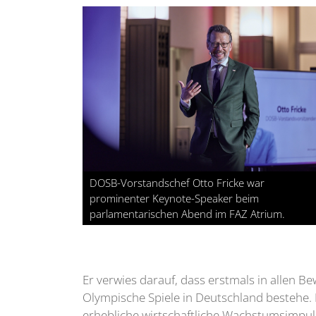
DOSB-Vorstandschef Otto Fricke war
prominenter Keynote-Speaker beim
parlamentarischen Abend im FAZ Atrium.
Er verwies darauf, dass erstmals in allen
Olympische Spiele in Deutschland bestehe. 
erhebliche wirtschaftliche Wachstumsimpuls