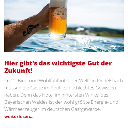
Hier gibt's das wichtigste Gut der
Zukunft!
Im "1. Bier- und Wohlfühlhotel der Welt" in Riedelsbach
müssen die Gäste im Pool kein schlechtes Gewissen
haben. Denn das Hotel im hintersten Winkel des
Bayerischen Waldes ist der wohl größte Energie- und
Wärmeerzeuger im deutschen Gastgewerbe.
weiterlesen...