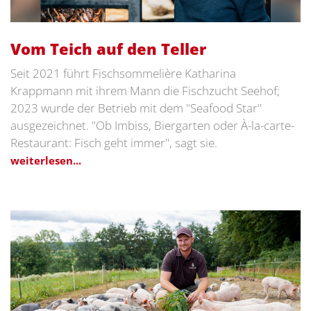
Vom Teich auf den Teller
Seit 2021 führt Fischsommelière Katharina
Krappmann mit ihrem Mann die Fischzucht Seehof;
2023 wurde der Betrieb mit dem "Seafood Star"
ausgezeichnet. "Ob Imbiss, Biergarten oder À-la-carte-
Restaurant: Fisch geht immer", sagt sie.
weiterlesen...