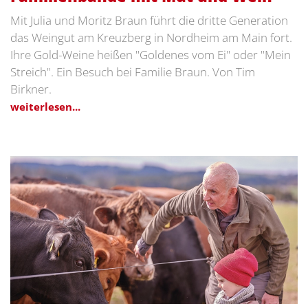
Mit Julia und Moritz Braun führt die dritte Generation
das Weingut am Kreuzberg in Nordheim am Main fort.
Ihre Gold-Weine heißen "Goldenes vom Ei" oder "Mein
Streich". Ein Besuch bei Familie Braun. Von Tim
Birkner.
weiterlesen...