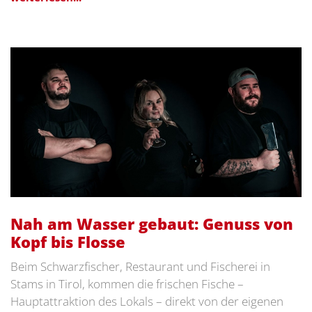
Nah am Wasser gebaut: Genuss von
Kopf bis Flosse
Beim Schwarzfischer, Restaurant und Fischerei in
Stams in Tirol, kommen die frischen Fische –
Hauptattraktion des Lokals – direkt von der eigenen