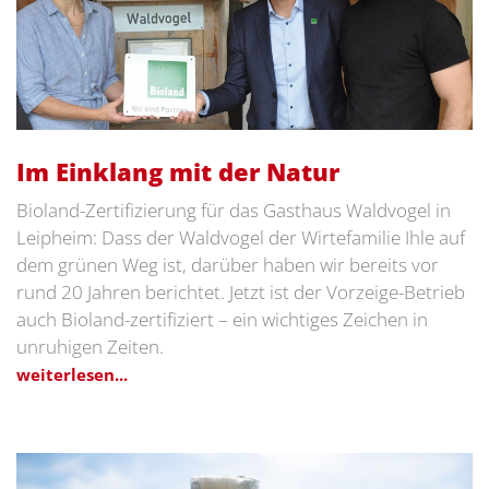
Im Einklang mit der Natur
Bioland-Zertifizierung für das Gasthaus Waldvogel in
Leipheim: Dass der Waldvogel der Wirtefamilie Ihle auf
dem grünen Weg ist, darüber haben wir bereits vor
rund 20 Jahren berichtet. Jetzt ist der Vorzeige-Betrieb
auch Bioland-zertifiziert – ein wichtiges Zeichen in
unruhigen Zeiten.
weiterlesen...