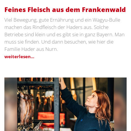
Feines Fleisch aus dem Frankenwald
Viel Bewegung, gute Ernährung und ein Wagyu-Bulle
machen das Rindfleisch der Haders aus. Solche
Betriebe sind klein und es gibt sie in ganz Bayern. Man
muss sie finden. Und dann besuchen, wie hier die
Familie Hader aus Nurn.
weiterlesen...