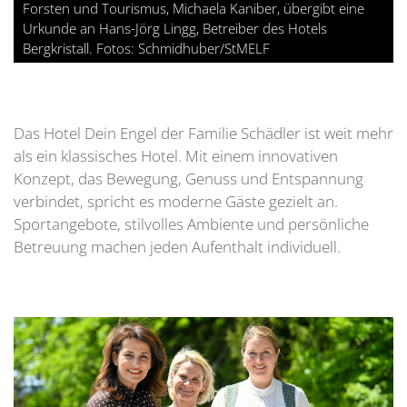
Forsten und Tourismus, Michaela Kaniber, übergibt eine
Urkunde an Hans-Jörg Lingg, Betreiber des Hotels
Bergkristall. Fotos: Schmidhuber/StMELF
Das Hotel Dein Engel der Familie Schädler ist weit mehr
als ein klassisches Hotel. Mit einem innovativen
Konzept, das Bewegung, Genuss und Entspannung
verbindet, spricht es moderne Gäste gezielt an.
Sportangebote, stilvolles Ambiente und persönliche
Betreuung machen jeden Aufenthalt individuell.