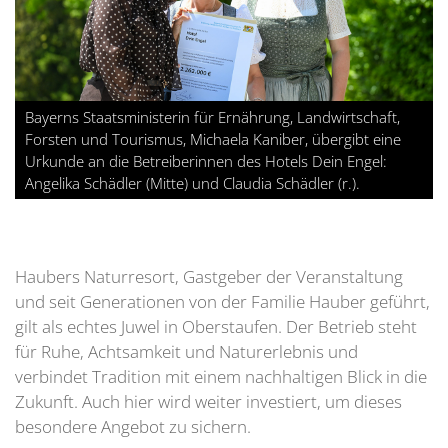
Bayerns Staatsministerin für Ernährung, Landwirtschaft,
Forsten und Tourismus, Michaela Kaniber, übergibt eine
Urkunde an die Betreiberinnen des Hotels Dein Engel:
Angelika Schädler (Mitte) und Claudia Schädler (r.).
Haubers Naturresort, Gastgeber der Veranstaltung
und seit Generationen von der Familie Hauber geführt,
gilt als echtes Juwel in Oberstaufen. Der Betrieb steht
für Ruhe, Achtsamkeit und Naturerlebnis und
verbindet Tradition mit einem nachhaltigen Blick in die
Zukunft. Auch hier wird weiter investiert, um dieses
besondere Angebot zu sichern.