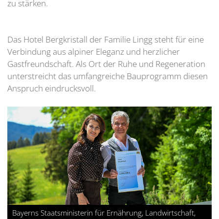
zu stärken.
Das Hotel Bergkristall der Familie Lingg steht für eine
Verbindung aus alpiner Eleganz und herzlicher
Gastfreundschaft. Als Ort der Ruhe und Regeneration
unterstreicht das umfangreiche Bauprogramm diesen
Anspruch eindrucksvoll.
Bayerns Staatsministerin für Ernährung, Landwirtschaft,