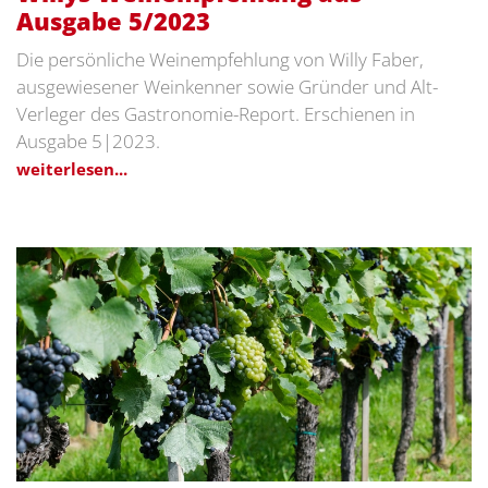
Ausgabe 5/2023
Die persönliche Weinempfehlung von Willy Faber,
ausgewiesener Weinkenner sowie Gründer und Alt-
Verleger des Gastronomie-Report. Erschienen in
Ausgabe 5|2023.
weiterlesen...