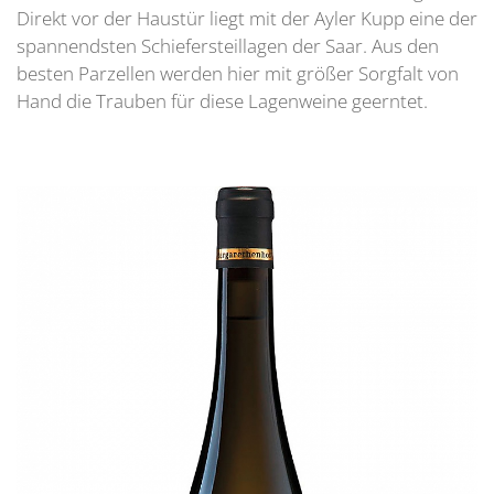
Direkt vor der Haustür liegt mit der Ayler Kupp eine der
spannendsten Schiefersteillagen der Saar. Aus den
besten Parzellen werden hier mit größer Sorgfalt von
Hand die Trauben für diese Lagenweine geerntet.