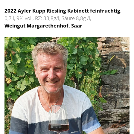
2022 Ayler Kupp Riesling Kabinett feinfruchtig
,
0,7 l, 9% vol., RZ: 33,8g/l, Säure 8,8g /l,
Weingut Margarethenhof, Saar