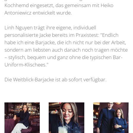
Kochhemd eingesetzt, das gemeinsam mit Heiko
Antoniewicz entwickelt wurde.
Linh Nguyen trägt ihre eigene, individuell
personalisierte Jacke bereits im Praxistest: "Endlich
habe ich eine Barjacke, die ich nicht nur bei der Arbeit,
sondern am liebsten auch danach noch tragen möchte
– stylisch, bequem und ganz ohne die typischen Bar-
Uniform-Klischees."
Die Weitblick-Barjacke ist ab sofort verfügbar.