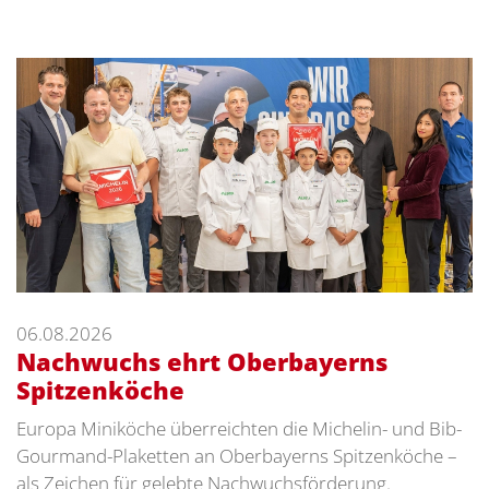
06.08.2026
Nachwuchs ehrt Oberbayerns
Spitzenköche
Europa Miniköche überreichten die Michelin- und Bib-
Gourmand-Plaketten an Oberbayerns Spitzenköche –
als Zeichen für gelebte Nachwuchsförderung.