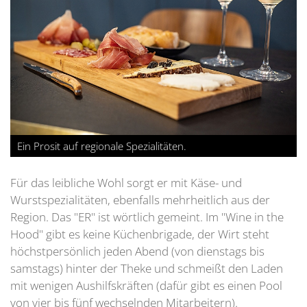
Ein Prosit auf regionale Spezialitäten.
Für das leibliche Wohl sorgt er mit Käse- und
Wurstspezialitäten, ebenfalls mehrheitlich aus der
Region. Das "ER" ist wörtlich gemeint. Im "Wine in the
Hood" gibt es keine Küchenbrigade, der Wirt steht
höchstpersönlich jeden Abend (von dienstags bis
samstags) hinter der Theke und schmeißt den Laden
mit wenigen Aushilfskräften (dafür gibt es einen Pool
von vier bis fünf wechselnden Mitarbeitern).